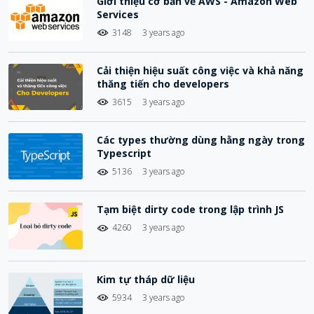
Giới thiệu cơ bản về AWS - Amazon Web
Services
3148
3 years ago
Cải thiện hiệu suất công việc và khả năng
thăng tiến cho developers
3615
3 years ago
Các types thường dùng hằng ngày trong
Typescript
5136
3 years ago
Tạm biệt dirty code trong lập trình JS
4260
3 years ago
Kim tự tháp dữ liệu
5934
3 years ago