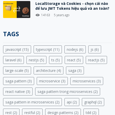
LocalStorage và Cookies - chọn cái nào
để lưu JWT Tokens hiệu quả và an toàn?
14163
5 years ago
TAGS
javascript (15)
typescript (11)
nodejs (6)
js (6)
laravel (6)
nestjs (5)
ts (5)
react (5)
reactjs (5)
large-scale (5)
architecture (4)
saga (3)
saga pattern (3)
microservice (3)
microservices (3)
react native (3)
saga pattern trong microservices (2)
saga pattern in microservices (2)
api (2)
graphql (2)
rest (2)
restful (2)
design patterns (2)
tdd (2)