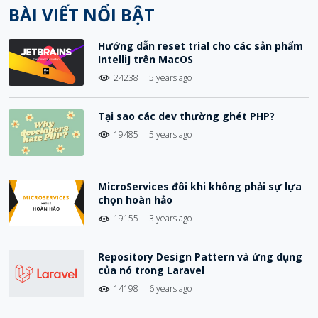
BÀI VIẾT NỔI BẬT
Hướng dẫn reset trial cho các sản phẩm
IntelliJ trên MacOS
24238
5 years ago
Tại sao các dev thường ghét PHP?
19485
5 years ago
MicroServices đôi khi không phải sự lựa
chọn hoàn hảo
19155
3 years ago
Repository Design Pattern và ứng dụng
của nó trong Laravel
14198
6 years ago