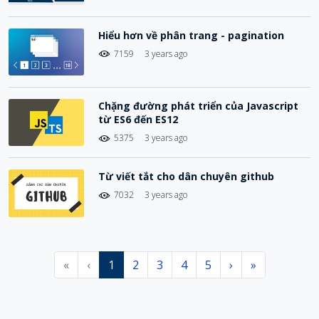
Hiểu hơn về phân trang - pagination
7159
3 years ago
Chặng đường phát triển của Javascript
từ ES6 đến ES12
5375
3 years ago
Từ viết tắt cho dân chuyên github
7032
3 years ago
«
‹
1
2
3
4
5
›
»