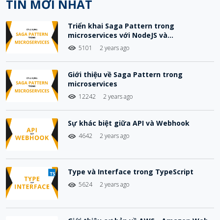
TIN MỚI NHẤT
Triển khai Saga Pattern trong
microservices với NodeJS và
Choreography-Based Saga
5101
2 years ago
Giới thiệu về Saga Pattern trong
microservices
12242
2 years ago
Sự khác biệt giữa API và Webhook
4642
2 years ago
Type và Interface trong TypeScript
5624
2 years ago