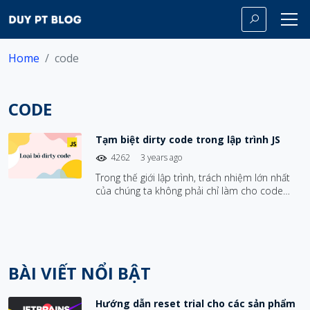
Home
code
CODE
Tạm biệt dirty code trong lập trình JS
4262
3 years ago
Trong thế giới lập trình, trách nhiệm lớn nhất
của chúng ta không phải chỉ làm cho code
chạy được, mà còn phải đảm bảo rằng các
đoạn code mà chúng ta viết có thể dễ dàng
kiểm tra và bảo trì trong một khoảng thời gian
dài.
BÀI VIẾT NỔI BẬT
Hướng dẫn reset trial cho các sản phẩm