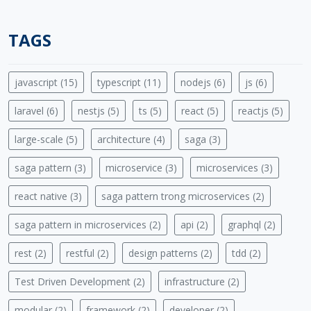
TAGS
javascript (15)
typescript (11)
nodejs (6)
js (6)
laravel (6)
nestjs (5)
ts (5)
react (5)
reactjs (5)
large-scale (5)
architecture (4)
saga (3)
saga pattern (3)
microservice (3)
microservices (3)
react native (3)
saga pattern trong microservices (2)
saga pattern in microservices (2)
api (2)
graphql (2)
rest (2)
restful (2)
design patterns (2)
tdd (2)
Test Driven Development (2)
infrastructure (2)
modular (2)
framework (2)
developer (2)