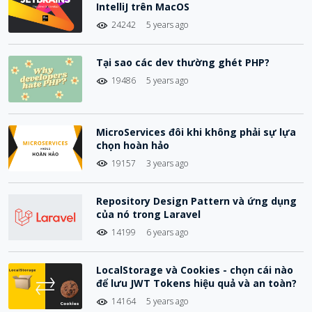
IntelliJ trên MacOS
24242
5 years ago
Tại sao các dev thường ghét PHP?
19486
5 years ago
MicroServices đôi khi không phải sự lựa
chọn hoàn hảo
19157
3 years ago
Repository Design Pattern và ứng dụng
của nó trong Laravel
14199
6 years ago
LocalStorage và Cookies - chọn cái nào
để lưu JWT Tokens hiệu quả và an toàn?
14164
5 years ago