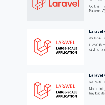
Có khá nhi
Pattern. V
của bạn h
cùng đi sâ
Laravel
8796
HMVC là m
cách chia
cụm này là
các vấn đề
triển mà k
Laravel 
7420
Maintainin
hãy bắt đầ