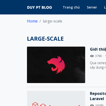
Trang chủ
Server
L
Home
large-scale
LARGE-SCALE
Giới thi
3786
Qua serie
xây dựng m
mãn tinh t
Reposit
Laravel
14186