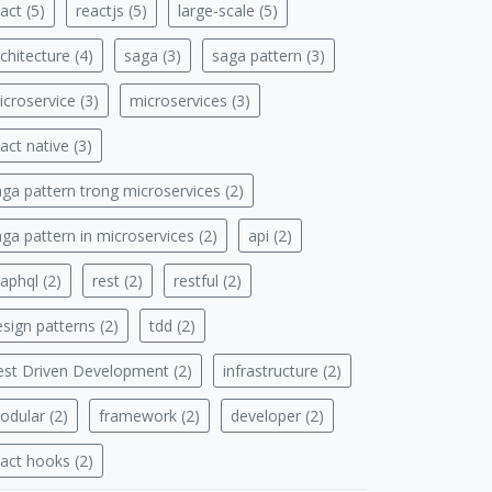
act (5)
reactjs (5)
large-scale (5)
chitecture (4)
saga (3)
saga pattern (3)
croservice (3)
microservices (3)
act native (3)
aga pattern trong microservices (2)
ga pattern in microservices (2)
api (2)
aphql (2)
rest (2)
restful (2)
sign patterns (2)
tdd (2)
est Driven Development (2)
infrastructure (2)
odular (2)
framework (2)
developer (2)
eact hooks (2)