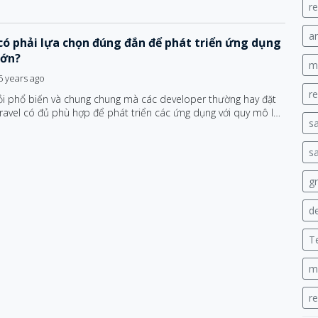
re
ar
có phải lựa chọn đúng đắn để phát triển ứng dụng
lớn?
mi
6 years ago
re
ỏi phổ biến và chung chung mà các developer thường hay đặt
Laravel có đủ phù hợp để phát triển các ứng dụng với quy mô lớn
s
?
sa
gr
de
T
m
r