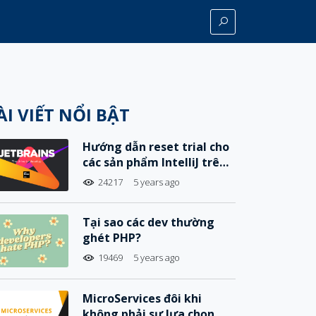
ÀI VIẾT NỔI BẬT
Hướng dẫn reset trial cho
các sản phẩm IntelliJ trên
MacOS
24217
5 years ago
Tại sao các dev thường
ghét PHP?
19469
5 years ago
MicroServices đôi khi
không phải sự lựa chọn