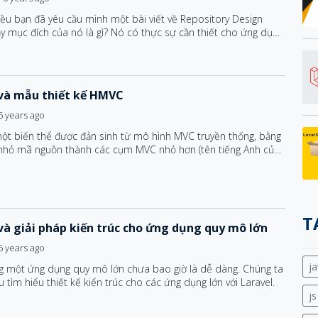
ều bạn đã yêu cầu mình một bài viết về Repository Design
ậy mục đích của nó là gì? Nó có thực sự cần thiết cho ứng dụng
ay không? Những điểm mạnh, điểm yếu của nó là gì? Chúng ta
u tìm hiểu qua bài viết này nhé.
 và mẫu thiết kế HMVC
6 years ago
ột biến thể được đản sinh từ mô hình MVC truyền thống, bằng
 nhỏ mã nguồn thành các cụm MVC nhỏ hơn (tên tiếng Anh của
 MVC triads) đảm nhận các tác vụ riêng biệt, từ đó giải quyết
 về khả năng mở rộng để có thể đáp ứng được tốc độ phát
hông phải thay đổi kiến trúc chính của hệ thống.
T
và giải pháp kiến trúc cho ứng dụng quy mô lớn
6 years ago
ja
g một ứng dụng quy mô lớn chưa bao giờ là dễ dàng. Chúng ta
u tìm hiểu thiết kế kiến trúc cho các ứng dụng lớn với Laravel.
js