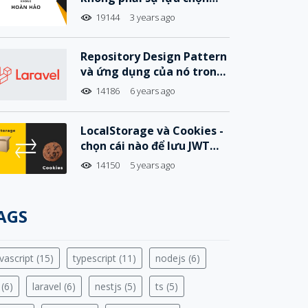
hoàn hảo
19144
3 years ago
Repository Design Pattern
và ứng dụng của nó trong
Laravel
14186
6 years ago
LocalStorage và Cookies -
chọn cái nào để lưu JWT
Tokens hiệu quả và an
14150
5 years ago
toàn?
AGS
vascript (15)
typescript (11)
nodejs (6)
 (6)
laravel (6)
nestjs (5)
ts (5)