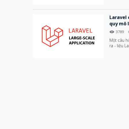
Laravel 
quy mô 
3789
Một câu h
ra - liệu 
hay không