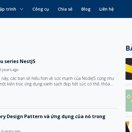
ập trình
Công cụ
Chia sẻ
Blog
Liên hệ
B
ệu series NestJS
5 years ago
s này, các bạn sẽ hiểu hơn về sức mạnh của NodeJS cũng như
ột kiến trúc ứng dụng xanh sạch đẹp hết sức có thể, thỏa
hần Test - Driven Development.
ory Design Pattern và ứng dụng của nó trong
6 years ago