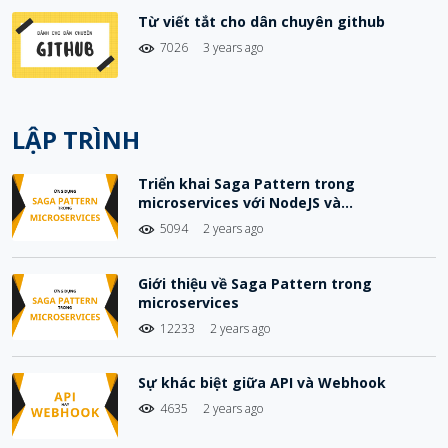
Từ viết tắt cho dân chuyên github
7026
3 years ago
LẬP TRÌNH
Triển khai Saga Pattern trong
microservices với NodeJS và
Choreography-Based Saga
5094
2 years ago
Giới thiệu về Saga Pattern trong
microservices
12233
2 years ago
Sự khác biệt giữa API và Webhook
4635
2 years ago