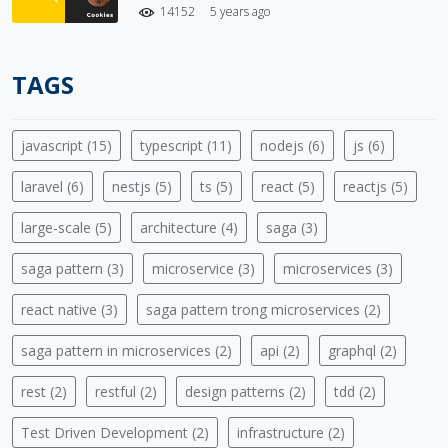
14152
5 years ago
TAGS
javascript (15)
typescript (11)
nodejs (6)
js (6)
laravel (6)
nestjs (5)
ts (5)
react (5)
reactjs (5)
large-scale (5)
architecture (4)
saga (3)
saga pattern (3)
microservice (3)
microservices (3)
react native (3)
saga pattern trong microservices (2)
saga pattern in microservices (2)
api (2)
graphql (2)
rest (2)
restful (2)
design patterns (2)
tdd (2)
Test Driven Development (2)
infrastructure (2)