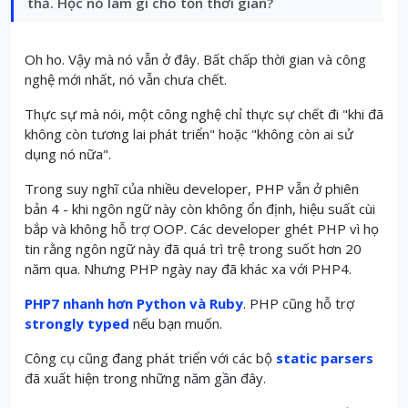
thả. Học nó làm gì cho tốn thời gian?
Oh ho. Vậy mà nó vẫn ở đây. Bất chấp thời gian và công
nghệ mới nhất, nó vẫn chưa chết.
Thực sự mà nói, một công nghệ chỉ thực sự chết đi "khi đã
không còn tương lai phát triển" hoặc "không còn ai sử
dụng nó nữa".
Trong suy nghĩ của nhiều developer, PHP vẫn ở phiên
bản 4 - khi ngôn ngữ này còn không ổn định, hiệu suất cùi
bắp và không hỗ trợ OOP.
Các developer ghét PHP vì họ
tin rằng ngôn ngữ này đã quá trì trệ trong suốt hơn 20
năm qua.
Nhưng PHP ngày nay đã khác xa với PHP4.
PHP7 nhanh hơn Python và Ruby
.
PHP cũng hỗ trợ
strongly typed
nếu bạn muốn.
Công cụ cũng đang phát triển với các bộ
static parsers
đã xuất hiện trong những năm gần đây.