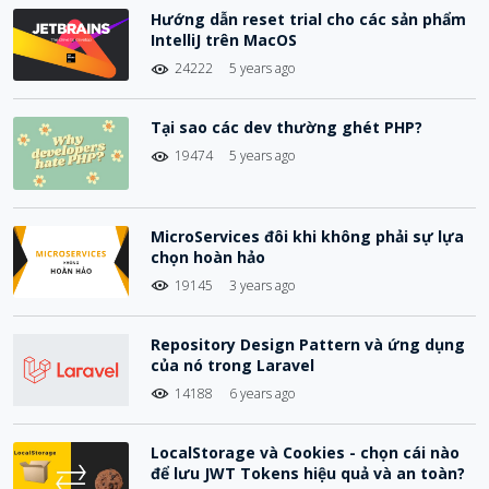
Hướng dẫn reset trial cho các sản phẩm
IntelliJ trên MacOS
24222
5 years ago
Tại sao các dev thường ghét PHP?
19474
5 years ago
MicroServices đôi khi không phải sự lựa
chọn hoàn hảo
19145
3 years ago
Repository Design Pattern và ứng dụng
của nó trong Laravel
14188
6 years ago
LocalStorage và Cookies - chọn cái nào
để lưu JWT Tokens hiệu quả và an toàn?