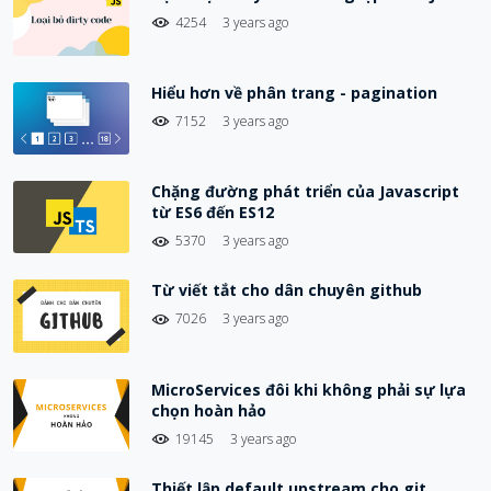
4254
3 years ago
Hiểu hơn về phân trang - pagination
7152
3 years ago
Chặng đường phát triển của Javascript
từ ES6 đến ES12
5370
3 years ago
Từ viết tắt cho dân chuyên github
7026
3 years ago
MicroServices đôi khi không phải sự lựa
chọn hoàn hảo
19145
3 years ago
Thiết lập default upstream cho git