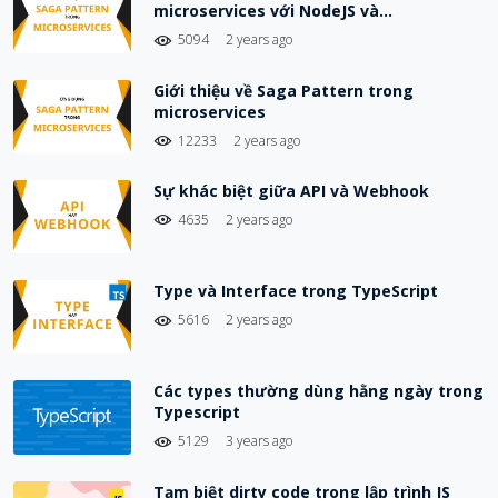
microservices với NodeJS và
Choreography-Based Saga
5094
2 years ago
Giới thiệu về Saga Pattern trong
microservices
12233
2 years ago
Sự khác biệt giữa API và Webhook
4635
2 years ago
Type và Interface trong TypeScript
5616
2 years ago
Các types thường dùng hằng ngày trong
Typescript
5129
3 years ago
Tạm biệt dirty code trong lập trình JS