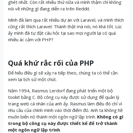
ghét nhất.
Còn rất nhiều thứ nữa và mình thậm chí không
nói về những gì đang diễn ra trên Reddit.
Mình đã làm qua rất nhiều dự án với Laravel,
v
à mình thích
cũng rất thích Laravel. Thành thật mà nói, nó khá tốt.
Lúc
ấy mình đã tự đặt câu hỏi: tại sao mọi người lại có quá
nhiều ác cảm với PHP?
Quá khứ rắc rối của PHP
Để hiểu điều gì sẽ xảy ra tiếp theo, chúng ta có thể cần
xem lại lịch sử một chút.
Năm 1994, Rasmus Lerdorf đang phát triển một bộ
tookit bằng C.
Bộ công cụ này được sử dụng để quản lý
trang web cá nhân của anh ấy.
Rasmus làm điều đó chỉ vì
nhu cầu của chính mình vào thời điểm đó.
Anh ta không hề
muốn biến nó thành một ngôn ngữ lập trình.
Không có gì
trong bộ công cụ này được thiết kế để trở thành
một ngôn ngữ lập trình
.