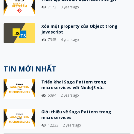
7172
3 years ago
Xóa một property của Object trong
Javascript
7348
4 years ago
TIN MỚI NHẤT
Triển khai Saga Pattern trong
microservices với NodeJS và
Choreography-Based Saga
5094
2 years ago
Giới thiệu về Saga Pattern trong
microservices
12233
2 years ago