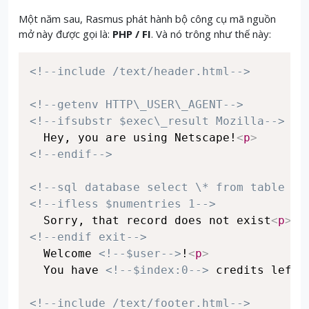
Một năm sau, Rasmus phát hành bộ công cụ mã nguồn
mở này được gọi là:
PHP / FI
.
Và nó trông như thế này:
<!--include /text/header.html-->
<!--getenv HTTP\_USER\_AGENT-->
<!--ifsubstr $exec\_result Mozilla-->
  Hey, you are using Netscape!
<
p
>
<!--endif-->
<!--sql database select \* from table wh
<!--ifless $numentries 1-->
  Sorry, that record does not exist
<
p
>
<!--endif exit-->
  Welcome 
<!--$user-->
!
<
p
>
  You have 
<!--$index:0-->
 credits left 
<!--include /text/footer.html-->