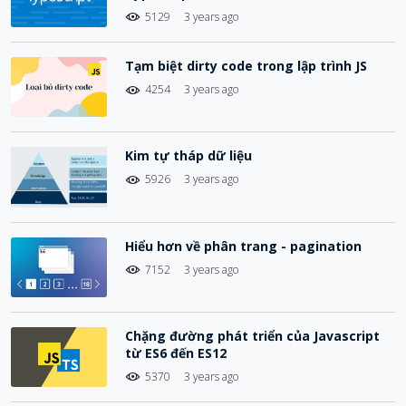
5129
3 years ago
Tạm biệt dirty code trong lập trình JS
4254
3 years ago
Kim tự tháp dữ liệu
5926
3 years ago
Hiểu hơn về phân trang - pagination
7152
3 years ago
Chặng đường phát triển của Javascript
từ ES6 đến ES12
5370
3 years ago