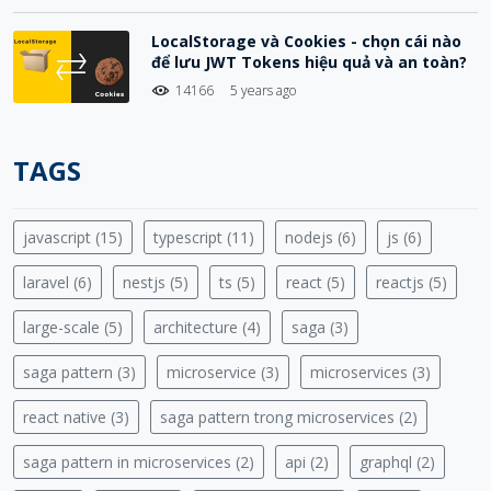
LocalStorage và Cookies - chọn cái nào
để lưu JWT Tokens hiệu quả và an toàn?
14166
5 years ago
TAGS
javascript (15)
typescript (11)
nodejs (6)
js (6)
laravel (6)
nestjs (5)
ts (5)
react (5)
reactjs (5)
large-scale (5)
architecture (4)
saga (3)
saga pattern (3)
microservice (3)
microservices (3)
react native (3)
saga pattern trong microservices (2)
saga pattern in microservices (2)
api (2)
graphql (2)