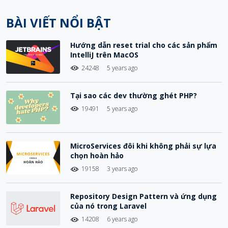
BÀI VIẾT NỔI BẬT
Hướng dẫn reset trial cho các sản phẩm
IntelliJ trên MacOS
24248
5 years ago
Tại sao các dev thường ghét PHP?
19491
5 years ago
MicroServices đôi khi không phải sự lựa
chọn hoàn hảo
19158
3 years ago
Repository Design Pattern và ứng dụng
của nó trong Laravel
14208
6 years ago