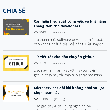
CHIA SẺ
Cải thiện hiệu suất công việc và khả năng
thăng tiến cho developers
3619
3 years ago
Trở thành một software developer hiệu suất
cao không phải là điều dễ dàng. Điều này đòi
hỏi bạn phải có kỹ năng và kiến thức về lập
trình, cũng như cách tiếp cận và giải quyết các
Từ viết tắt cho dân chuyên github
vấn đề phức tạp. Tuy nhiên, nếu bạn có chút
kiên nhẫn và sự nỗ lực, bạn hoàn toàn có thể
7039
3 years ago
trở thành một developer tài năng và thành
Dạo này mình làm việc với mấy bạn trên
công.
github, thấy hay xài mấy từ viết tắt mà mình
không hiểu lắm. Thôi thì tổng hợp lại một list
các từ viết tắt hay dùng trong github luôn cho
MicroServices đôi khi không phải sự lựa
ai cần :D
chọn hoàn hảo
19158
3 years ago
Dạo gần đây đi đâu cũng nghe nói về