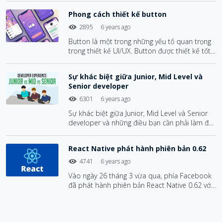
Phong cách thiết kế button
2895
6 years ago
Button là một trong những yếu tố quan trọng
trong thiết kế UI/UX. Button được thiết kế tốt
sẽ thể hiện sự liên kết về mặt thẩm mỹ và tính
nhất quán với chủ đề của app và web.
Sự khác biệt giữa Junior, Mid Level và
Senior developer
6301
6 years ago
Sự khác biệt giữa Junior, Mid Level và Senior
developer và những điều bạn cần phải làm để
đạt được level tiếp theo
React Native phát hành phiên bản 0.62
4741
6 years ago
Vào ngày 26 tháng 3 vừa qua, phía Facebook
đã phát hành phiên bản React Native 0.62 với
một số thay đổi, trong đó bao gồm hỗ trợ
Flipper như một tool debugging mặc định.