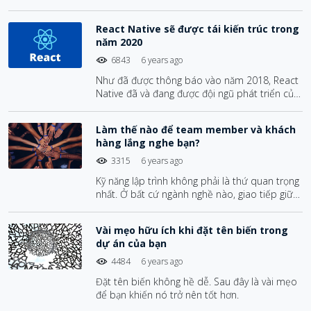
sinh viên luật và dân luật nói chung. Cá nhân
mình thấy phương pháp này khá hay và hoàn
React Native sẽ được tái kiến trúc trong
toàn có thể áp dụng vào bất cứ công việc
năm 2020
hoặc ngành nghề nào.
6843
6 years ago
Như đã được thông báo vào năm 2018, React
Native đã và đang được đội ngũ phát triển của
Facebook nỗ lực tái kiến trúc nhằm giúp nền
tảng này trở nên mạnh mẽ hơn và giải quyết
Làm thế nào để team member và khách
một số vấn đề phổ biến mà các nhà phát triển
hàng lắng nghe bạn?
đã gặp phải trong vài năm qua.
3315
6 years ago
Kỹ năng lập trình không phải là thứ quan trọng
nhất. Ở bất cứ ngành nghề nào, giao tiếp giữa
người với người luôn luôn được đánh giá cao.
Vài mẹo hữu ích khi đặt tên biến trong
dự án của bạn
4484
6 years ago
Đặt tên biến không hề dễ. Sau đây là vài mẹo
để bạn khiến nó trở nên tốt hơn.