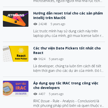
microservices, người người nhà nhà rục rịch
chuyển dịch hệ thống sang microservices.
Trước khi đưa ra sự so sánh, mình sẽ khái
Hướng dẫn reset trial cho các sản phẩm
quát một chút về Monolith Application và
IntelliJ trên MacOS
MicroServices một chút cho các bạn chưa biết
nắm rõ hơn nhé.
24248
5 years ago
Lúc trước mình hay sử dụng cách này trên
laptop phụ của mình, giờ mua license luôn rồi.
Hôm nay mình xin chia sẻ cho bạn nào cần
nhé.
Các thư viện Date Pickers tốt nhất cho
React
9624
5 years ago
Là developer, chúng ta luôn tìm cách để tiết
kiệm thời gian cho các dự án của mình. Đó là
lý do tại sao các thư viện được tạo ra để giảm
bớt các khó khăn khi triển khai những thứ lặp
Áp dụng quy tắc IRAC trong công việc
đi lặp lại. Với các frontend framework như
cho developers
React, việc chia sẻ chức năng chung cho các
dự án khác nhau trở nên dễ dàng hơn bao giờ
4407
5 years ago
hết.
IRAC (Issue - Rule - Analysis - Conclusion) là
một phương pháp phổ biến và quen thuộc với