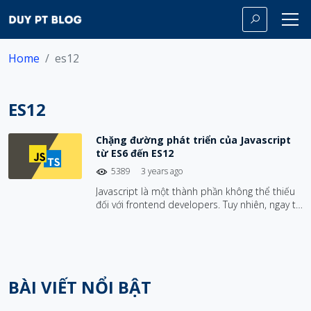
Home
es12
ES12
Chặng đường phát triển của Javascript
từ ES6 đến ES12
5389
3 years ago
Javascript là một thành phần không thể thiếu
đối với frontend developers. Tuy nhiên, ngay từ
lúc ra đời, nó đã tồn tại khá nhiều vấn đề cần
khắc phục. Đó là lý do tại sao từ 2015 (ES6) tới
2021 (ES12) ra đời nhằm giúp Javascript trở
nên tốt hơn.
BÀI VIẾT NỔI BẬT