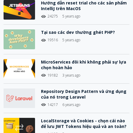
Hướng dẫn reset trial cho các sản phẩm
IntelliJ trên MacOS
24275
5 years ago
Tại sao các dev thường ghét PHP?
19516
5 years ago
MicroServices đôi khi không phải sự lựa
chọn hoàn hảo
19182
3 years ago
Repository Design Pattern và ứng dụng
của nó trong Laravel
14217
6 years ago
LocalStorage và Cookies - chọn cái nào
để lưu JWT Tokens hiệu quả và an toàn?