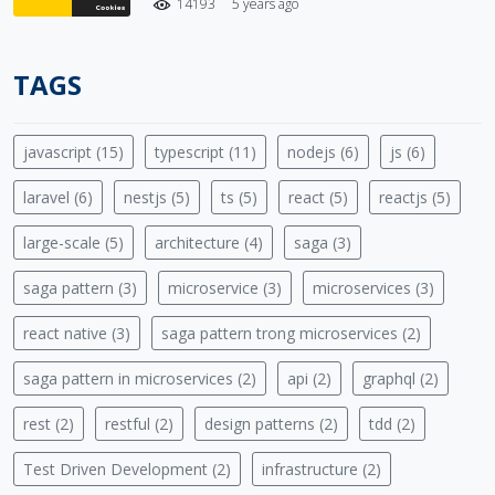
14193
5 years ago
TAGS
javascript (15)
typescript (11)
nodejs (6)
js (6)
laravel (6)
nestjs (5)
ts (5)
react (5)
reactjs (5)
large-scale (5)
architecture (4)
saga (3)
saga pattern (3)
microservice (3)
microservices (3)
react native (3)
saga pattern trong microservices (2)
saga pattern in microservices (2)
api (2)
graphql (2)
rest (2)
restful (2)
design patterns (2)
tdd (2)
Test Driven Development (2)
infrastructure (2)