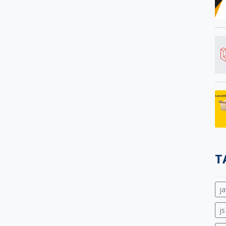
T
ja
js