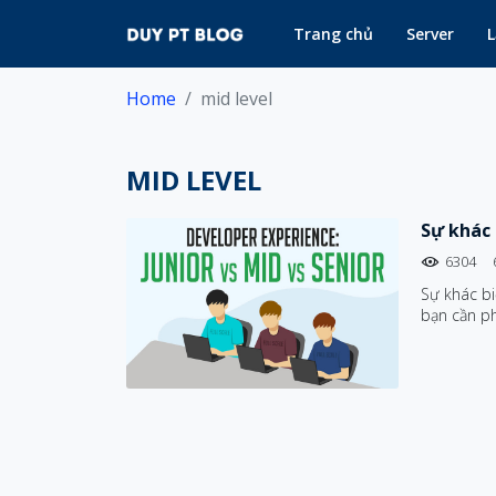
Trang chủ
Server
L
Home
mid level
MID LEVEL
Sự khác 
6304
Sự khác bi
bạn cần ph