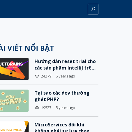
ÀI VIẾT NỔI BẬT
Hướng dẫn reset trial cho
các sản phẩm IntelliJ trên
MacOS
24279
5 years ago
Tại sao các dev thường
ghét PHP?
19523
5 years ago
MicroServices đôi khi
không phải sự lựa chọn