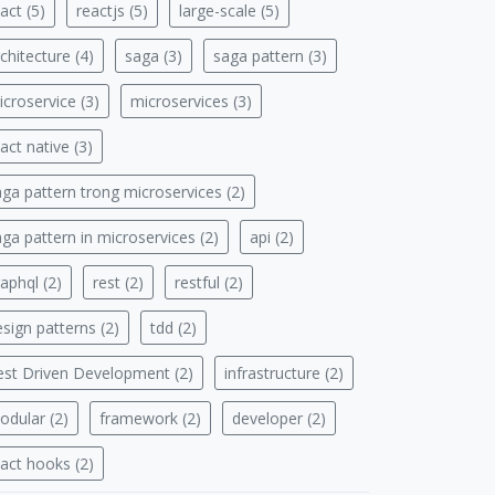
act (5)
reactjs (5)
large-scale (5)
chitecture (4)
saga (3)
saga pattern (3)
croservice (3)
microservices (3)
act native (3)
aga pattern trong microservices (2)
ga pattern in microservices (2)
api (2)
aphql (2)
rest (2)
restful (2)
sign patterns (2)
tdd (2)
est Driven Development (2)
infrastructure (2)
odular (2)
framework (2)
developer (2)
eact hooks (2)