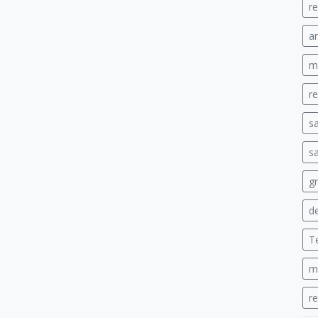
re
ar
mi
re
s
sa
gr
de
T
m
r