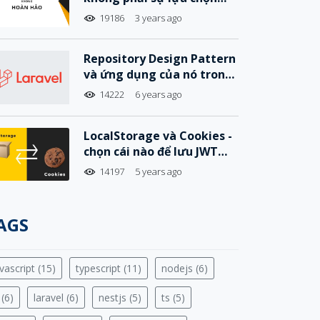
hoàn hảo
19186
3 years ago
Repository Design Pattern
và ứng dụng của nó trong
Laravel
14222
6 years ago
LocalStorage và Cookies -
chọn cái nào để lưu JWT
Tokens hiệu quả và an
14197
5 years ago
toàn?
AGS
vascript (15)
typescript (11)
nodejs (6)
 (6)
laravel (6)
nestjs (5)
ts (5)