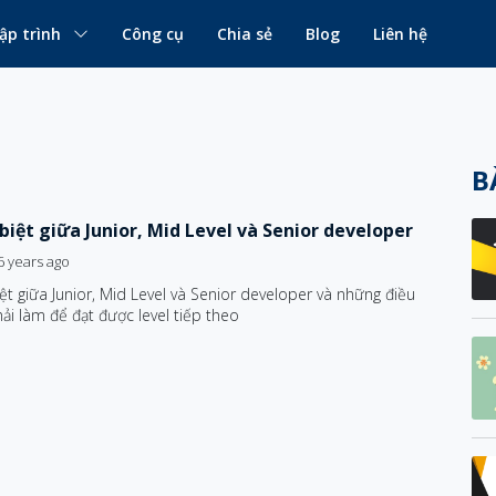
ập trình
Công cụ
Chia sẻ
Blog
Liên hệ
B
biệt giữa Junior, Mid Level và Senior developer
6 years ago
ệt giữa Junior, Mid Level và Senior developer và những điều
ải làm để đạt được level tiếp theo