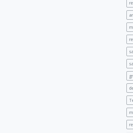
re
ar
mi
re
s
sa
gr
de
T
m
r