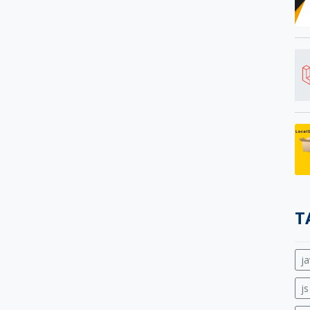
T
ja
js