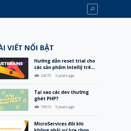
ÀI VIẾT NỔI BẬT
Hướng dẫn reset trial cho
các sản phẩm IntelliJ trên
MacOS
24273
5 years ago
Tại sao các dev thường
ghét PHP?
19515
5 years ago
MicroServices đôi khi
không phải sự lựa chọn