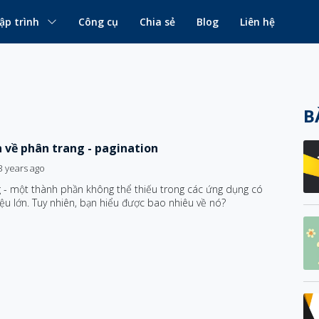
ập trình
Công cụ
Chia sẻ
Blog
Liên hệ
B
 về phân trang - pagination
3 years ago
 - một thành phần không thể thiếu trong các ứng dụng có
iệu lớn. Tuy nhiên, bạn hiểu được bao nhiêu về nó?