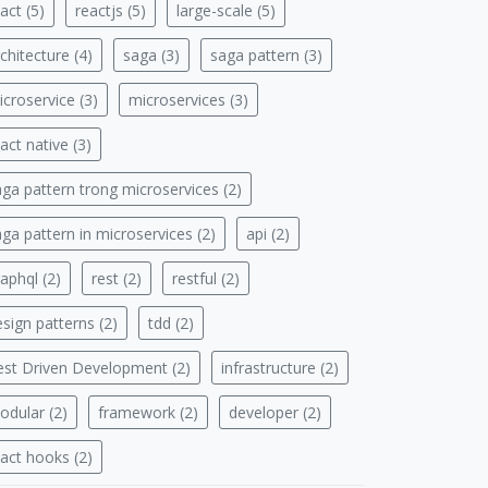
act (5)
reactjs (5)
large-scale (5)
chitecture (4)
saga (3)
saga pattern (3)
croservice (3)
microservices (3)
act native (3)
aga pattern trong microservices (2)
ga pattern in microservices (2)
api (2)
aphql (2)
rest (2)
restful (2)
sign patterns (2)
tdd (2)
est Driven Development (2)
infrastructure (2)
odular (2)
framework (2)
developer (2)
eact hooks (2)