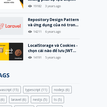
hoàn hảo
19182
3 years ago
Repository Design Pattern
và ứng dụng của nó trong
Laravel
14211
6 years ago
LocalStorage và Cookies -
chọn cái nào để lưu JWT
Tokens hiệu quả và an
14191
5 years ago
toàn?
AGS
vascript (15)
typescript (11)
nodejs (6)
 (6)
laravel (6)
nestjs (5)
ts (5)