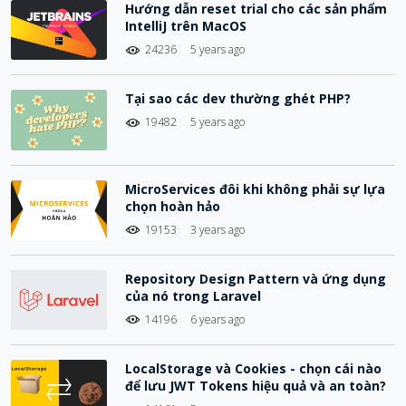
Hướng dẫn reset trial cho các sản phẩm
IntelliJ trên MacOS
24236
5 years ago
Tại sao các dev thường ghét PHP?
19482
5 years ago
MicroServices đôi khi không phải sự lựa
chọn hoàn hảo
19153
3 years ago
Repository Design Pattern và ứng dụng
của nó trong Laravel
14196
6 years ago
LocalStorage và Cookies - chọn cái nào
để lưu JWT Tokens hiệu quả và an toàn?