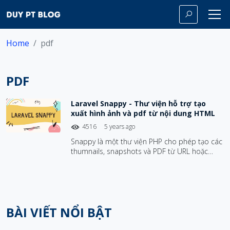
Home
pdf
PDF
Laravel Snappy - Thư viện hỗ trợ tạo
xuất hình ảnh và pdf từ nội dung HTML
4516
5 years ago
Snappy là một thư viện PHP cho phép tạo các
thumnails, snapshots và PDF từ URL hoặc
trang HTML. Tác giả Barryvdh đã viết thư viện
Laravel Snappy giúp việc tích hợp với Laravel
dễ dàng hơn.
BÀI VIẾT NỔI BẬT