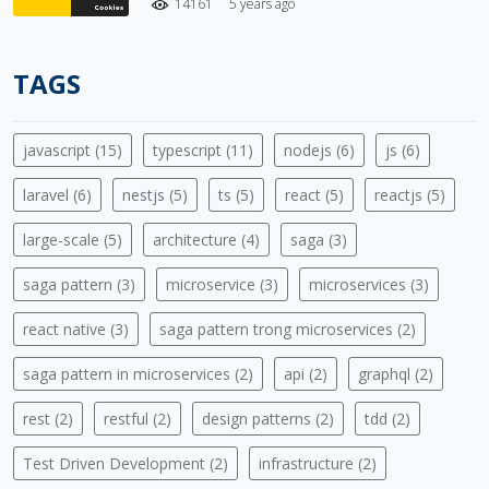
14161
5 years ago
TAGS
javascript (15)
typescript (11)
nodejs (6)
js (6)
laravel (6)
nestjs (5)
ts (5)
react (5)
reactjs (5)
large-scale (5)
architecture (4)
saga (3)
saga pattern (3)
microservice (3)
microservices (3)
react native (3)
saga pattern trong microservices (2)
saga pattern in microservices (2)
api (2)
graphql (2)
rest (2)
restful (2)
design patterns (2)
tdd (2)
Test Driven Development (2)
infrastructure (2)