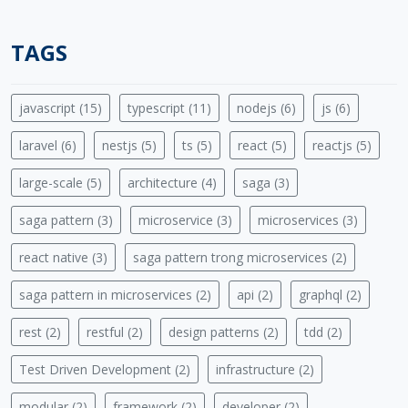
TAGS
javascript (15)
typescript (11)
nodejs (6)
js (6)
laravel (6)
nestjs (5)
ts (5)
react (5)
reactjs (5)
large-scale (5)
architecture (4)
saga (3)
saga pattern (3)
microservice (3)
microservices (3)
react native (3)
saga pattern trong microservices (2)
saga pattern in microservices (2)
api (2)
graphql (2)
rest (2)
restful (2)
design patterns (2)
tdd (2)
Test Driven Development (2)
infrastructure (2)
modular (2)
framework (2)
developer (2)