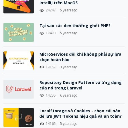
IntelliJ trên MacOS
24247
5 years ago
Tại sao các dev thường ghét PHP?
19490
5 years ago
MicroServices đôi khi không phải sự lựa
chọn hoàn hảo
19157
3 years ago
Repository Design Pattern và ứng dụng
của nó trong Laravel
14205
6 years ago
LocalStorage và Cookies - chọn cái nào
để lưu JWT Tokens hiệu quả và an toàn?
14165
5 years ago