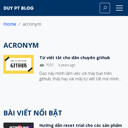
Home
acronym
ACRONYM
Từ viết tắt cho dân chuyên github
7037
3 years ago
Dạo này mình làm việc với mấy bạn trên
github, thấy hay xài mấy từ viết tắt mà mình
không hiểu lắm. Thôi thì tổng hợp lại một list
các từ viết tắt hay dùng trong github luôn cho
ai cần :D
BÀI VIẾT NỔI BẬT
Hướng dẫn reset trial cho các sản phẩm