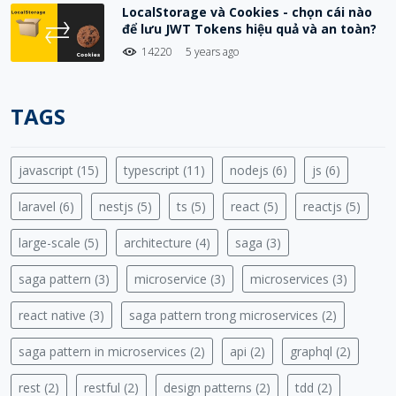
LocalStorage và Cookies - chọn cái nào
để lưu JWT Tokens hiệu quả và an toàn?
14220
5 years ago
TAGS
javascript (15)
typescript (11)
nodejs (6)
js (6)
laravel (6)
nestjs (5)
ts (5)
react (5)
reactjs (5)
large-scale (5)
architecture (4)
saga (3)
saga pattern (3)
microservice (3)
microservices (3)
react native (3)
saga pattern trong microservices (2)
saga pattern in microservices (2)
api (2)
graphql (2)
rest (2)
restful (2)
design patterns (2)
tdd (2)