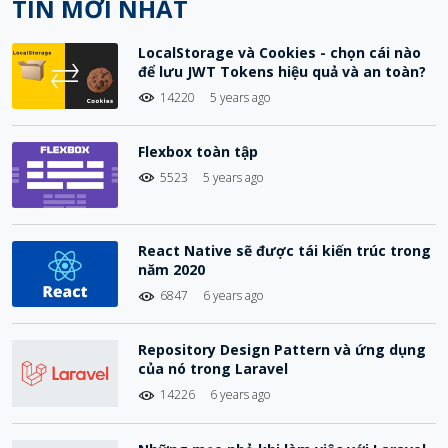
TIN MỚI NHẤT
LocalStorage và Cookies - chọn cái nào
để lưu JWT Tokens hiệu quả và an toàn?
14220
5 years ago
Flexbox toàn tập
5523
5 years ago
React Native sẽ được tái kiến trúc trong
năm 2020
6847
6 years ago
Repository Design Pattern và ứng dụng
của nó trong Laravel
14226
6 years ago