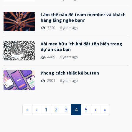
Làm thế nào để team member và khách
hàng lắng nghe bạn?
3320
6 years ago
Vài mẹo hữu ích khi đặt tên biến trong
dự án của bạn
4489
6 years ago
Phong cách thiết kế button
2901
6 years ago
«
‹
1
2
3
4
5
›
»