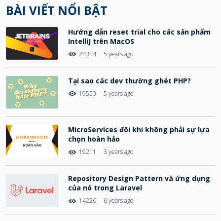
BÀI VIẾT NỔI BẬT
Hướng dẫn reset trial cho các sản phẩm
IntelliJ trên MacOS
24314
5 years ago
Tại sao các dev thường ghét PHP?
19550
5 years ago
MicroServices đôi khi không phải sự lựa
chọn hoàn hảo
19211
3 years ago
Repository Design Pattern và ứng dụng
của nó trong Laravel
14226
6 years ago