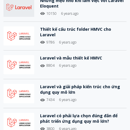
Những mẹo nhỏ khi làm việc với Laravel
Eloquent
10150
6 years ago
Thiết kế cấu trúc folder HMVC cho
Laravel
9786
6 years ago
Laravel và mẫu thiết kế HMVC
8804
6 years ago
Laravel và giải pháp kiến trúc cho ứng
dụng quy mô lớn
7434
6 years ago
Laravel có phải lựa chọn đúng đắn để
phát triển ứng dụng quy mô lớn?
3800
6 years ago