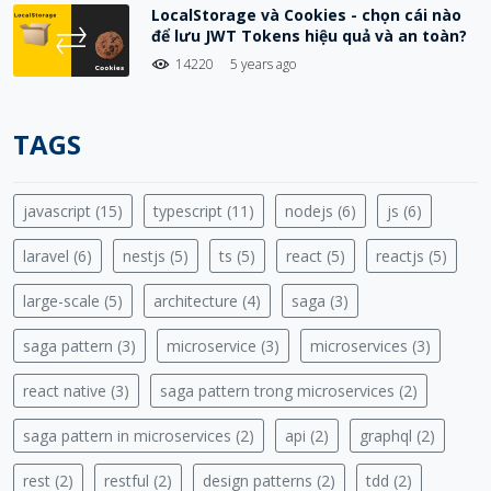
LocalStorage và Cookies - chọn cái nào
để lưu JWT Tokens hiệu quả và an toàn?
14220
5 years ago
TAGS
javascript (15)
typescript (11)
nodejs (6)
js (6)
laravel (6)
nestjs (5)
ts (5)
react (5)
reactjs (5)
large-scale (5)
architecture (4)
saga (3)
saga pattern (3)
microservice (3)
microservices (3)
react native (3)
saga pattern trong microservices (2)
saga pattern in microservices (2)
api (2)
graphql (2)
rest (2)
restful (2)
design patterns (2)
tdd (2)