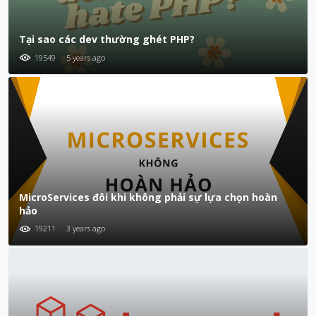
Tại sao các dev thường ghét PHP?
19549
5 years ago
MicroServices đôi khi không phải sự lựa chọn hoàn
hảo
19211
3 years ago