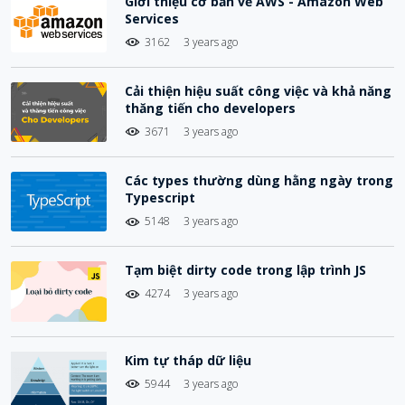
Giới thiệu cơ bản về AWS - Amazon Web
Services
3162
3 years ago
Cải thiện hiệu suất công việc và khả năng
thăng tiến cho developers
3671
3 years ago
Các types thường dùng hằng ngày trong
Typescript
5148
3 years ago
Tạm biệt dirty code trong lập trình JS
4274
3 years ago
Kim tự tháp dữ liệu
5944
3 years ago