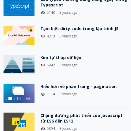
Typescript
5148
3 years ago
Tạm biệt dirty code trong lập trình JS
4273
3 years ago
Kim tự tháp dữ liệu
5942
3 years ago
Hiểu hơn về phân trang - pagination
7174
3 years ago
Chặng đường phát triển của Javascript
từ ES6 đến ES12
5394
3 years ago