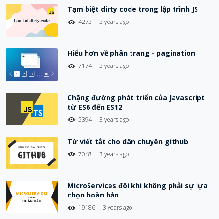
Tạm biệt dirty code trong lập trình JS
4273
3 years ago
Hiểu hơn về phân trang - pagination
7174
3 years ago
Chặng đường phát triển của Javascript
từ ES6 đến ES12
5394
3 years ago
Từ viết tắt cho dân chuyên github
7048
3 years ago
MicroServices đôi khi không phải sự lựa
chọn hoàn hảo
19186
3 years ago