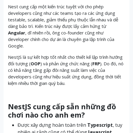
Nest cung cấp một kiến ​​trúc tuyệt vời cho phép
developers cũng như các teams tạo ra các ứng dụng
testable, scalable, giảm thiểu phụ thuộc lẫn nhau và dễ
dàng bảo trì. Kiến trúc này được lấy cảm hứng từ
Angular
, dĩ nhiên rồi, ông co-founder cũng như
developer chính cho dự án là chuyên gia lập trình của
Google.
NestJS là sự kết hợp tốt nhất cho thiết kế lập trình hướng
đối tượng (
OOP
) và phản ứng chức năng (
FRP
). Do đó, nó
có khả năng tăng gấp đôi năng suất làm việc của
developers cũng như hiệu suất ứng dụng, đồng thời tiết
kiệm nhiều thời gian quý báu.
NestJS cung cấp sẵn những đồ
chơi nào cho anh em?
Được xây dựng hoàn toàn trên
Typescript
, tuy
nhiên ai rảnh cũng có thể dùng
Javascript