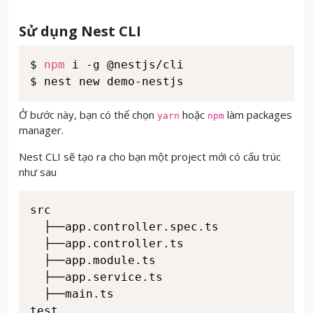
Sử dụng Nest CLI
$ 
npm
 i -g @nestjs/cli

$ nest new demo-nestjs
Ở bước này, bạn có thể chọn
hoặc
làm packages
yarn
npm
manager.
Nest CLI sẽ tạo ra cho bạn một project mới có cấu trúc
như sau
src

  ├──app.controller.spec.ts

  ├──app.controller.ts

  ├──app.module.ts

  ├──app.service.ts

  ├──main.ts

test
