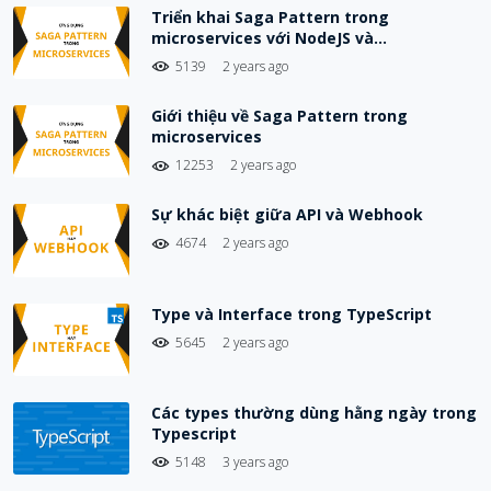
Triển khai Saga Pattern trong
microservices với NodeJS và
Choreography-Based Saga
5139
2 years ago
Giới thiệu về Saga Pattern trong
microservices
12253
2 years ago
Sự khác biệt giữa API và Webhook
4674
2 years ago
Type và Interface trong TypeScript
5645
2 years ago
Các types thường dùng hằng ngày trong
Typescript
5148
3 years ago