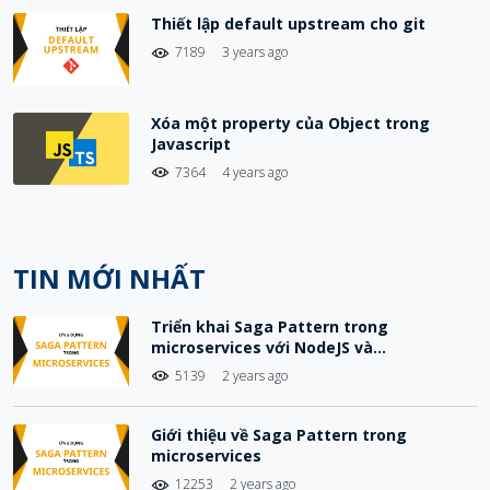
Thiết lập default upstream cho git
7189
3 years ago
Xóa một property của Object trong
Javascript
7364
4 years ago
TIN MỚI NHẤT
Triển khai Saga Pattern trong
microservices với NodeJS và
Choreography-Based Saga
5139
2 years ago
Giới thiệu về Saga Pattern trong
microservices
12253
2 years ago