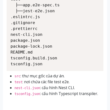
  ├──app.e2e-spec.ts

  ├──jest-e2e.json

.eslintrc.js

.gitignore

.prettierrc

nest-cli.json

package.json

package-lock.json

README.md

tsconfig.build.json

tsconfig.json
: thư mục gốc của dự án.
src
: nơi chứa các file test e2e.
test
: cấu hình Nest CLI.
nest-cli.json
: cấu hình Typescript transpiler.
tsconfig.json