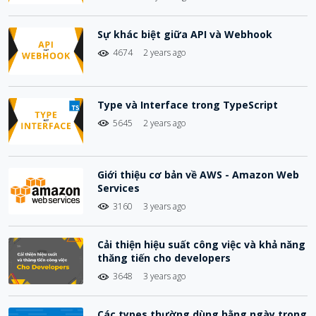
Sự khác biệt giữa API và Webhook
4674
2 years ago
Type và Interface trong TypeScript
5645
2 years ago
Giới thiệu cơ bản về AWS - Amazon Web
Services
3160
3 years ago
Cải thiện hiệu suất công việc và khả năng
thăng tiến cho developers
3648
3 years ago
Các types thường dùng hằng ngày trong