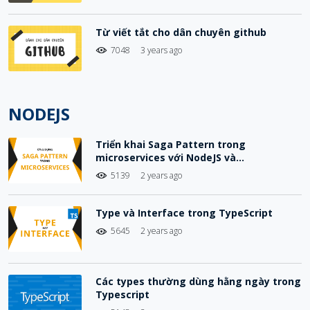
Từ viết tắt cho dân chuyên github
7048
3 years ago
NODEJS
Triển khai Saga Pattern trong
microservices với NodeJS và
Choreography-Based Saga
5139
2 years ago
Type và Interface trong TypeScript
5645
2 years ago
Các types thường dùng hằng ngày trong
Typescript