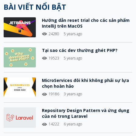
BÀI VIẾT NỔI BẬT
Hướng dẫn reset trial cho các sản phẩm
IntelliJ trên MacOS
24280
5 years ago
Tại sao các dev thường ghét PHP?
19523
5 years ago
MicroServices đôi khi không phải sự lựa
chọn hoàn hảo
19186
3 years ago
Repository Design Pattern và ứng dụng
của nó trong Laravel
14222
6 years ago