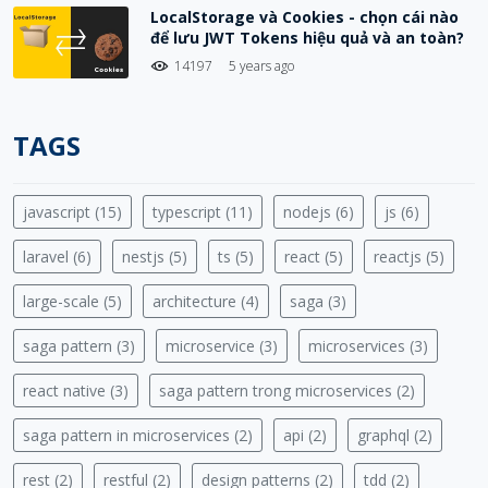
LocalStorage và Cookies - chọn cái nào
để lưu JWT Tokens hiệu quả và an toàn?
14197
5 years ago
TAGS
javascript (15)
typescript (11)
nodejs (6)
js (6)
laravel (6)
nestjs (5)
ts (5)
react (5)
reactjs (5)
large-scale (5)
architecture (4)
saga (3)
saga pattern (3)
microservice (3)
microservices (3)
react native (3)
saga pattern trong microservices (2)
saga pattern in microservices (2)
api (2)
graphql (2)
rest (2)
restful (2)
design patterns (2)
tdd (2)