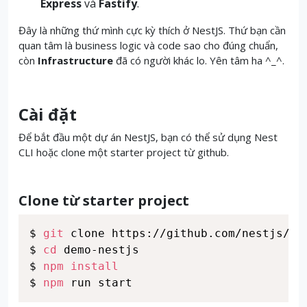
Express
và
Fastify
.
Đây là những thứ mình cực kỳ thích ở NestJS. Thứ bạn cần
quan tâm là business logic và code sao cho đúng chuẩn,
còn
Infrastructure
đã có người khác lo. Yên tâm ha ^_^.
Cài đặt
Để bắt đầu một dự án NestJS, bạn có thể sử dụng Nest
CLI hoặc clone một starter project từ github.
Clone từ starter project
$ 
git
 clone https://github.com/nestjs/typ
$ 
cd
 demo-nestjs

$ 
npm
install
$ 
npm
 run start